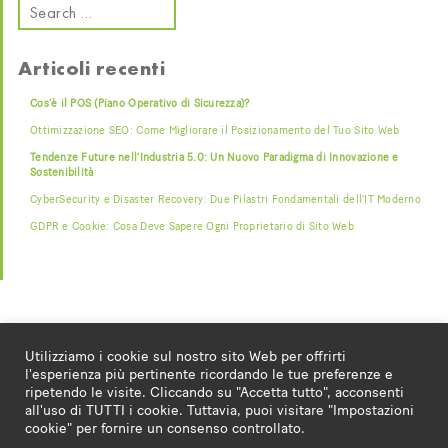
Articoli recenti
Cos’è il POS (Piano Operativo di Sicurezza)?
Ottimizzazione SEO: Come Migliorare il Posizionamento del Tuo Sito Web
Tendenze Future nell’Industria 5.0: Un Nuovo Paradigma di Innovazione e
Sostenibilità
CyberSecurity e Disaster Recovery: Due Pilastri Fondamentali dell’IT Moderno
GDPR e Cookie: Cosa Deve Sapere Ogni Proprietario di Sito Web
Utilizziamo i cookie sul nostro sito Web per offrirti
l'esperienza più pertinente ricordando le tue preferenze e
ripetendo le visite. Cliccando su "Accetta tutto", acconsenti
all'uso di TUTTI i cookie. Tuttavia, puoi visitare "Impostazioni
© 2026
BTecno
|
via Viani 15, Leffe 24026 (BG) - Italy |
cookie" per fornire un consenso controllato.
Privacy Policy
|
Cookie Policy
|
Cookie Settings
| P.Iva: