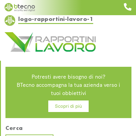
Skip
to
content
logo-rapportini-lavoro-1
Potresti avere bisogno di noi?
BTecno accompagna la tua azienda verso i
tuoi obbiettivi
Scopri di più
Cerca