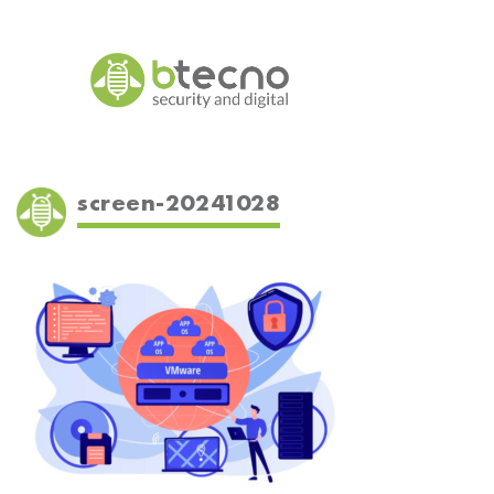
Skip
to
content
screen-20241028