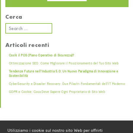
Cerca
Articoli recenti
Cos’è il POS (Piano Operativo di Sicurezza)?
Ottimizzazione SEO: Come Migliorare il Posizionamento del Tuo Sito Web
Tendenze Future nell’Industria 5.0: Un Nuovo Paradigma di Innovazione e
Sostenibilità
CyberSecurity e Disaster Recovery: Due Pilastri Fondamentali dell’IT Moderno
GDPR e Cookie: Cosa Deve Sapere Ogni Proprietario di Sito Web
Utilizziamo i cookie sul nostro sito Web per offrirti