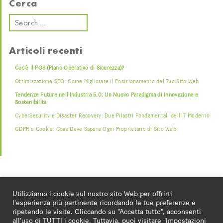
Cerca
Articoli recenti
Cos’è il POS (Piano Operativo di Sicurezza)?
Ottimizzazione SEO: Come Migliorare il Posizionamento del Tuo Sito Web
Tendenze Future nell’Industria 5.0: Un Nuovo Paradigma di Innovazione e
Sostenibilità
CyberSecurity e Disaster Recovery: Due Pilastri Fondamentali dell’IT Moderno
GDPR e Cookie: Cosa Deve Sapere Ogni Proprietario di Sito Web
Utilizziamo i cookie sul nostro sito Web per offrirti
l'esperienza più pertinente ricordando le tue preferenze e
ripetendo le visite. Cliccando su "Accetta tutto", acconsenti
all'uso di TUTTI i cookie. Tuttavia, puoi visitare "Impostazioni