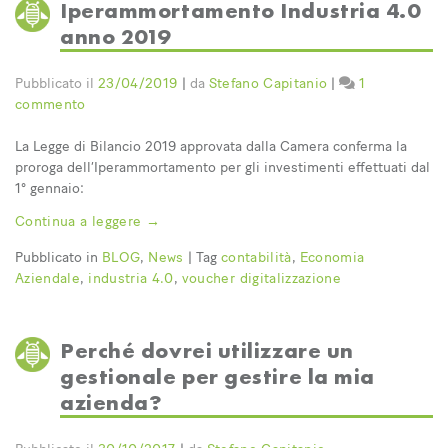
Iperammortamento Industria 4.0
anno 2019
Pubblicato il
23/04/2019
|
da
Stefano Capitanio
|
1
su
commento
Iperammortamento
Industria
La Legge di Bilancio 2019 approvata dalla Camera conferma la
4.0
proroga dell’Iperammortamento per gli investimenti effettuati dal
anno
1° gennaio:
2019
Continua a leggere
→
Pubblicato in
BLOG
,
News
|
Tag
contabilità
,
Economia
Aziendale
,
industria 4.0
,
voucher digitalizzazione
Perché dovrei utilizzare un
gestionale per gestire la mia
azienda?