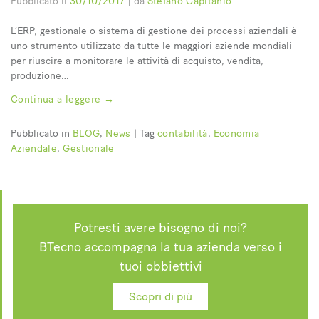
Pubblicato il
30/10/2017
|
da
Stefano Capitanio
L’ERP, gestionale o sistema di gestione dei processi aziendali è
uno strumento utilizzato da tutte le maggiori aziende mondiali
per riuscire a monitorare le attività di acquisto, vendita,
produzione…
Continua a leggere
→
Pubblicato in
BLOG
,
News
|
Tag
contabilità
,
Economia
Aziendale
,
Gestionale
Potresti avere bisogno di noi?
BTecno accompagna la tua azienda verso i
tuoi obbiettivi
Scopri di più