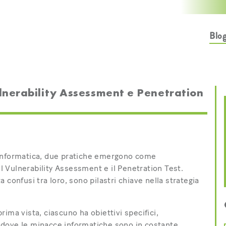
Blo
ulnerability Assessment e Penetration
 informatica, due pratiche emergono come
il Vulnerability Assessment e il Penetration Test.
confusi tra loro, sono pilastri chiave nella strategia
ima vista, ciascuno ha obiettivi specifici,
ra dove le minacce informatiche sono in costante