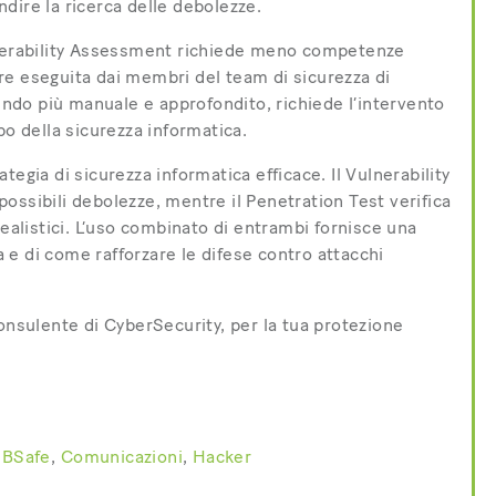
dire la ricerca delle debolezze.
ulnerability Assessment richiede meno competenze
re eseguita dai membri del team di sicurezza di
sendo più manuale e approfondito, richiede l’intervento
po della sicurezza informatica.
egia di sicurezza informatica efficace. Il Vulnerability
ossibili debolezze, mentre il Penetration Test verifica
realistici. L’uso combinato di entrambi fornisce una
e di come rafforzare le difese contro attacchi
onsulente di CyberSecurity, per la tua protezione
,
BSafe
,
Comunicazioni
,
Hacker