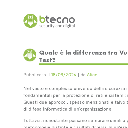
Skip
to
content
Quale è la differenza tra V
Test?
Pubblicato il
18/03/2024
|
da
Alice
Nel vasto e complesso universo della sicurezza
fondamentali per la protezione di reti e sistemi: 
Questi due approcci, spesso menzionati e talvolta 
di difesa informatica di un’organizzazione.
Tuttavia, nonostante possano sembrare simili a pr
metodologie distinte e risultati diversi. In un’e