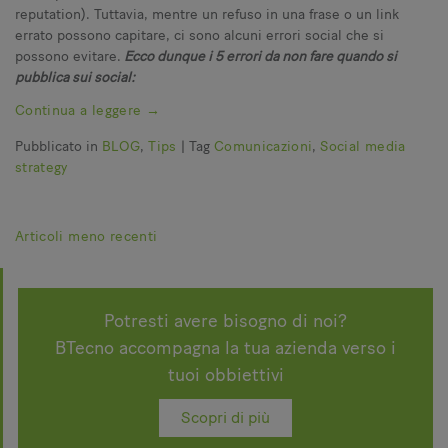
reputation). Tuttavia, mentre un refuso in una frase o un link
errato possono capitare, ci sono alcuni errori social che si
possono evitare.
Ecco dunque i 5 errori da non fare quando si
pubblica sui social:
Continua a leggere
→
Pubblicato in
BLOG
,
Tips
|
Tag
Comunicazioni
,
Social media
strategy
Navigazione
Articoli meno recenti
articoli
Potresti avere bisogno di noi?
BTecno accompagna la tua azienda verso i
tuoi obbiettivi
Scopri di più