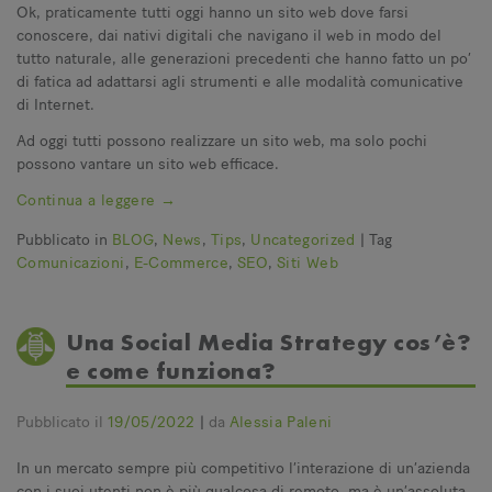
Ok, praticamente tutti oggi hanno un sito web dove farsi
conoscere, dai nativi digitali che navigano il web in modo del
tutto naturale, alle generazioni precedenti che hanno fatto un po’
di fatica ad adattarsi agli strumenti e alle modalità comunicative
di Internet.
Ad oggi tutti possono realizzare un sito web, ma solo pochi
possono vantare un sito web efficace.
Continua a leggere
→
Pubblicato in
BLOG
,
News
,
Tips
,
Uncategorized
|
Tag
Comunicazioni
,
E-Commerce
,
SEO
,
Siti Web
Una Social Media Strategy cos’è?
e come funziona?
Pubblicato il
19/05/2022
|
da
Alessia Paleni
In un mercato sempre più competitivo l’interazione di un’azienda
con i suoi utenti non è più qualcosa di remoto, ma è un’assoluta