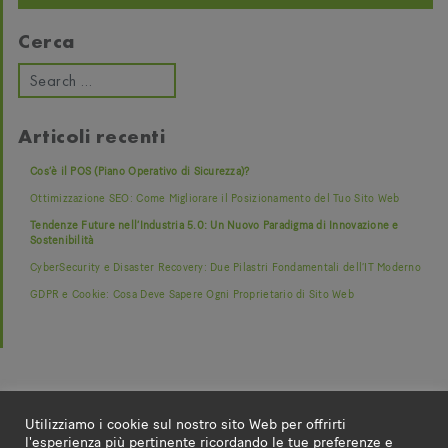
Cerca
Articoli recenti
Cos’è il POS (Piano Operativo di Sicurezza)?
Ottimizzazione SEO: Come Migliorare il Posizionamento del Tuo Sito Web
Tendenze Future nell’Industria 5.0: Un Nuovo Paradigma di Innovazione e
Sostenibilità
CyberSecurity e Disaster Recovery: Due Pilastri Fondamentali dell’IT Moderno
GDPR e Cookie: Cosa Deve Sapere Ogni Proprietario di Sito Web
Utilizziamo i cookie sul nostro sito Web per offrirti
l'esperienza più pertinente ricordando le tue preferenze e