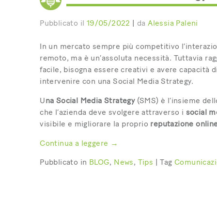
Pubblicato il
19/05/2022
|
da
Alessia Paleni
In un mercato sempre più competitivo l’interazion
remoto, ma è un’assoluta necessità. Tuttavia ragg
facile, bisogna essere creativi e avere capacità d
intervenire con una Social Media Strategy.
U
na Social Media Strategy
(SMS) è l’insieme del
che l’azienda deve svolgere attraverso i
social m
visibile e migliorare
la proprio
reputazione online
Continua a leggere
→
Pubblicato in
BLOG
,
News
,
Tips
|
Tag
Comunicazi